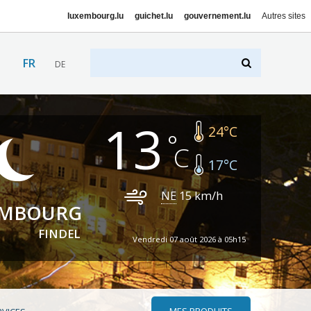
luxembourg.lu
guichet.lu
gouvernement.lu
Autres sites
FR
DE
13
24
°C
17
°C
NE
15
km/h
EMBOURG
FINDEL
Vendredi 07 août 2026 à 05h15
MES PRODUITS