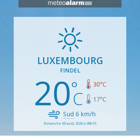
LUXEMBOURG
FINDEL
20
30
°C
17
°C
Sud
6
km/h
Dimanche 09 août 2026 à 08h15