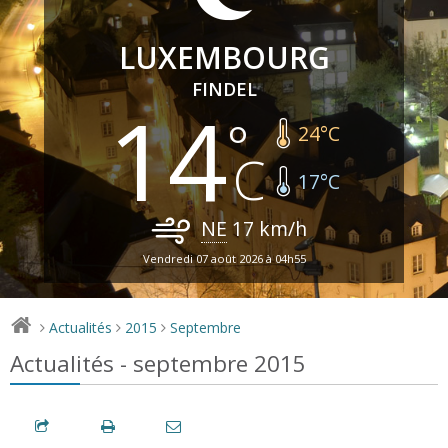
LUXEMBOURG
FINDEL
14
24
°C
17
°C
NE
17
km/h
Vendredi 07 août 2026 à 04h55
Actualités
2015
Septembre
>
>
>
Actualités - septembre 2015