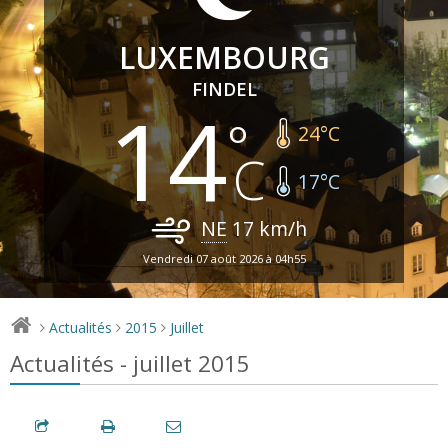
LUXEMBOURG
FINDEL
14
24
°C
17
°C
NE
17
km/h
Vendredi 07 août 2026 à 04h55
Actualités
2015
Juillet
>
>
>
Actualités - juillet 2015