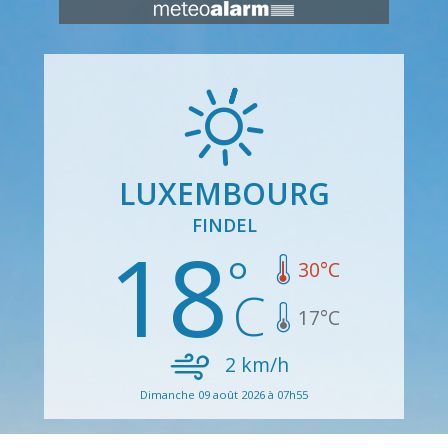
LUXEMBOURG
FINDEL
18
30
°C
17
°C
2
km/h
Dimanche 09 août 2026 à 07h55