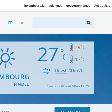
luxembourg.lu
guichet.lu
gouvernement.lu
Autres sites
FR
DE
27
29
°C
17
°C
Ouest
20
km/h
EMBOURG
FINDEL
Dimanche 09 août 2026 à 15h05
MES PRODUITS