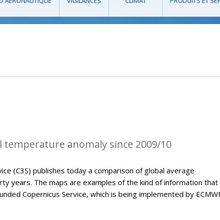
O AÉRONAUTIQUE
VIGILANCES
CLIMAT
PRODUITS ET SE
l temperature anomaly since 2009/10
ice (C3S) publishes today a comparison of global average
ty years. The maps are examples of the kind of information that 
U-funded Copernicus Service, which is being implemented by ECMWF