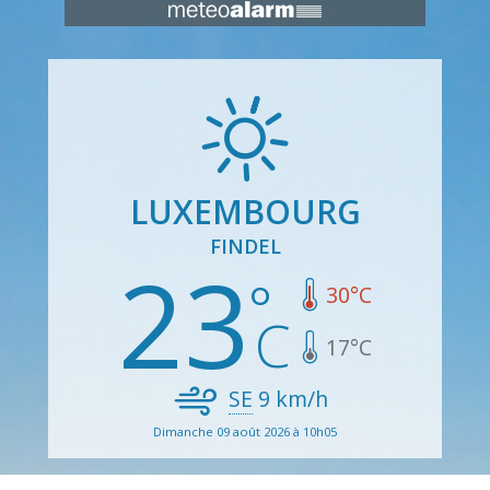
LUXEMBOURG
FINDEL
23
30
°C
17
°C
SE
9
km/h
Dimanche 09 août 2026 à 10h05