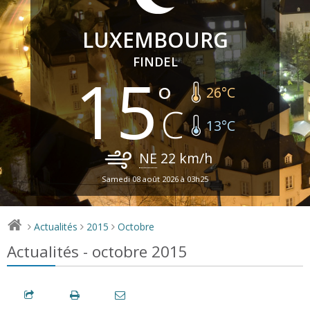
LUXEMBOURG
FINDEL
15
26
°C
13
°C
NE
22
km/h
Samedi 08 août 2026 à 03h25
Actualités
2015
Octobre
>
>
>
Actualités - octobre 2015