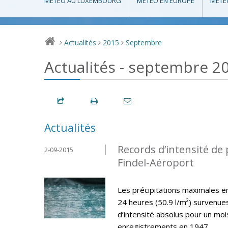
MÉTÉO AU LUXEMBOURG
MÉTÉO EN EUROPE
MÉTÉ
Actualités
2015
Septembre
>
>
>
Actualités - septembre 2
Actualités
Records d’intensité de 
2-09-2015
Findel-Aéroport
Les précipitations maximales en 
24 heures (50.9 l/m²) survenu
d’intensité absolus pour un mo
enregistrements en 1947.