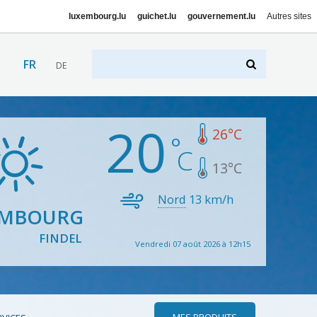
luxembourg.lu
guichet.lu
gouvernement.lu
Autres sites
FR
DE
20
26
°C
13
°C
Nord
13
km/h
EMBOURG
FINDEL
Vendredi 07 août 2026 à 12h15
MES PRODUITS