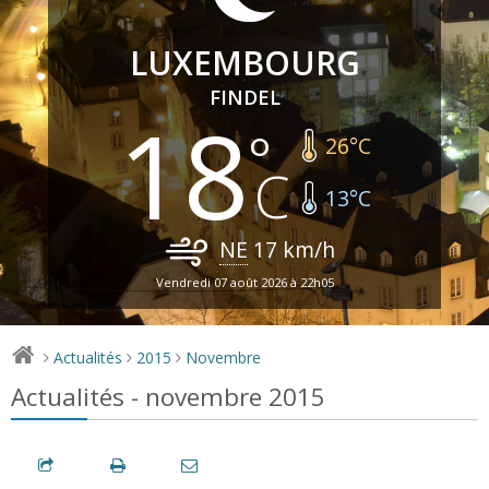
LUXEMBOURG
FINDEL
18
26
°C
13
°C
NE
17
km/h
Vendredi 07 août 2026 à 22h05
Actualités
2015
Novembre
>
>
>
Actualités - novembre 2015