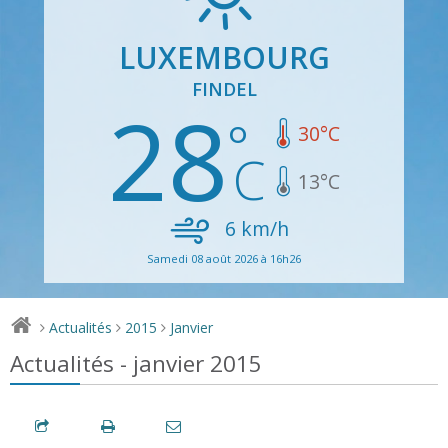
LUXEMBOURG
FINDEL
28
30
°C
13
°C
6
km/h
Samedi 08 août 2026 à 16h26
Actualités
2015
Janvier
>
>
>
Actualités - janvier 2015