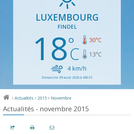
LUXEMBOURG
FINDEL
18
30
°C
13
°C
4
km/h
Dimanche 09 août 2026 à 06h15
Actualités
2015
Novembre
>
>
>
Actualités - novembre 2015