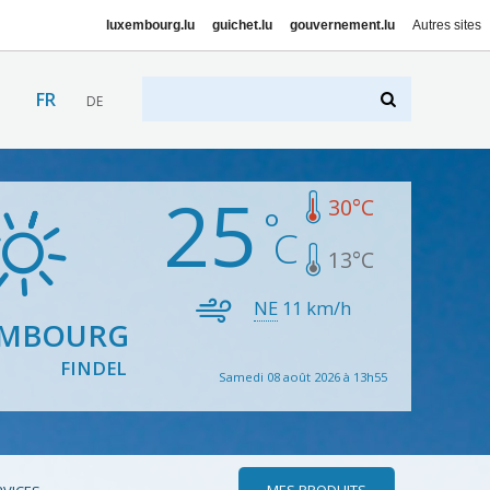
luxembourg.lu
guichet.lu
gouvernement.lu
Autres sites
FR
DE
25
30
°C
13
°C
NE
11
km/h
EMBOURG
FINDEL
Samedi 08 août 2026 à 13h55
MES PRODUITS