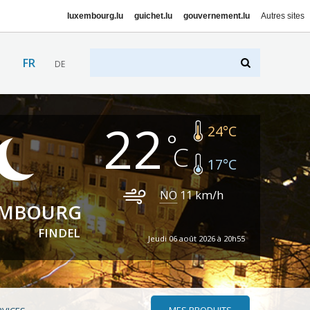
luxembourg.lu
guichet.lu
gouvernement.lu
Autres sites
FR
DE
22
24
°C
17
°C
NO
11
km/h
EMBOURG
FINDEL
Jeudi 06 août 2026 à 20h55
MES PRODUITS