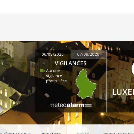
06/08/2026
07/08/2026
VIGILANCES
Aucune
vigilance
particulière
LUX