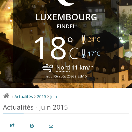
LUXEMBOURG
FINDEL
18
24
°C
17
°C
Nord
11
km/h
Jeudi 06 août 2026 à 23h15
Actualités
2015
Juin
>
>
>
Actualités - juin 2015