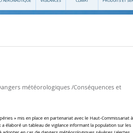
O AÉRONAUTIQUE
VIGILANCES
CLIMAT
PRODUITS ET SE
: Dangers météorologiques /Conséquences et
péries » mis en place en partenariat avec le Haut-Commissariat à
a élaboré un tableau de vigilance informant la population sur les
à adopter en cas de dangers météorologiques sévères (alertes