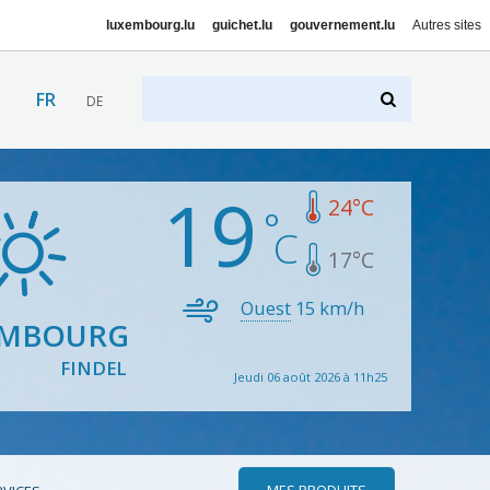
luxembourg.lu
guichet.lu
gouvernement.lu
Autres sites
FR
DE
19
24
°C
17
°C
Ouest
15
km/h
EMBOURG
FINDEL
Jeudi 06 août 2026 à 11h25
MES PRODUITS