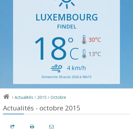
LUXEMBOURG
FINDEL
18
30
°C
13
°C
4
km/h
Dimanche 09 août 2026 à 06h15
Actualités
2015
Octobre
>
>
>
Actualités - octobre 2015