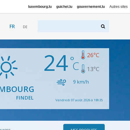
luxembourg.lu
guichet.lu
gouvernement.lu
Autres sites
FR
DE
24
26
°C
13
°C
9
km/h
EMBOURG
FINDEL
Vendredi 07 août 2026 à 18h35
MES PRODUITS