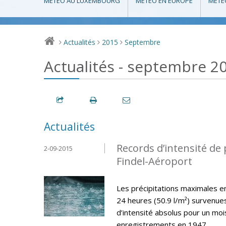
MÉTÉO AU LUXEMBOURG
MÉTÉO EN EUROPE
MÉTÉ
Actualités
2015
Septembre
>
>
>
Actualités - septembre 2
Actualités
Records d’intensité de 
2-09-2015
Findel-Aéroport
Les précipitations maximales en 
24 heures (50.9 l/m²) survenu
d’intensité absolus pour un mo
enregistrements en 1947.