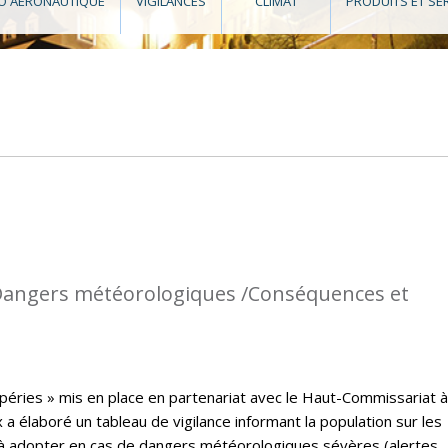
O AÉRONAUTIQUE
VIGILANCES
CLIMAT
PRODUITS ET SE
: Dangers météorologiques /Conséquences et
péries » mis en place en partenariat avec le Haut-Commissariat à
a élaboré un tableau de vigilance informant la population sur les
à adopter en cas de dangers météorologiques sévères (alertes