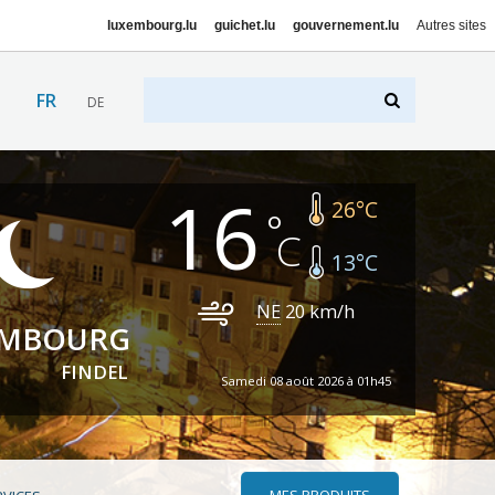
luxembourg.lu
guichet.lu
gouvernement.lu
Autres sites
FR
DE
16
26
°C
13
°C
NE
20
km/h
EMBOURG
FINDEL
Samedi 08 août 2026 à 01h45
MES PRODUITS