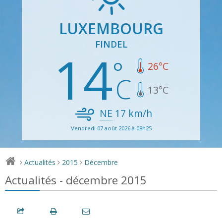
LUXEMBOURG
FINDEL
14
26
°C
13
°C
NE
17
km/h
Vendredi 07 août 2026 à 08h25
Actualités
2015
Décembre
>
>
>
Actualités - décembre 2015