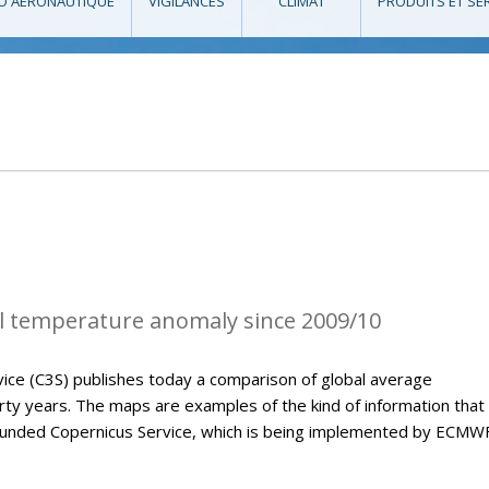
O AÉRONAUTIQUE
VIGILANCES
CLIMAT
PRODUITS ET SE
l temperature anomaly since 2009/10
ice (C3S) publishes today a comparison of global average
ty years. The maps are examples of the kind of information that 
U-funded Copernicus Service, which is being implemented by ECMWF