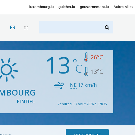
luxembourg.lu
guichet.lu
gouvernement.lu
Autres sites
FR
DE
13
26
°C
13
°C
NE
17
km/h
EMBOURG
FINDEL
Vendredi 07 août 2026 à 07h35
MES PRODUITS