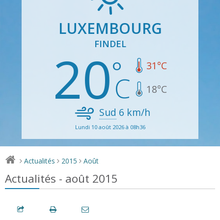
LUXEMBOURG
FINDEL
20
31
°C
18
°C
Sud
6
km/h
Lundi 10 août 2026 à 08h36
Actualités
2015
Août
>
>
>
Actualités - août 2015