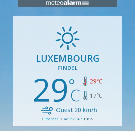
LUXEMBOURG
FINDEL
29
29
°C
17
°C
Ouest
20
km/h
Dimanche 09 août 2026 à 13h15