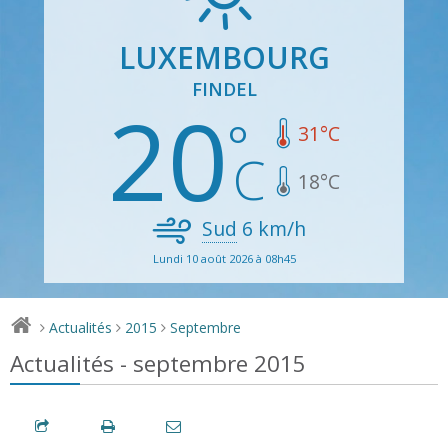
LUXEMBOURG
FINDEL
20
31
°C
18
°C
Sud
6
km/h
Lundi 10 août 2026 à 08h45
Actualités
2015
Septembre
>
>
>
Actualités - septembre 2015