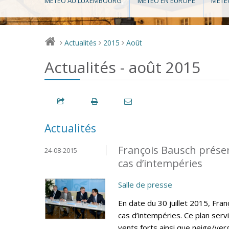
MÉTÉO AU LUXEMBOURG
MÉTÉO EN EUROPE
MÉTÉ
Actualités
2015
Août
>
>
>
Actualités - août 2015
Actualités
François Bausch présen
24-08-2015
cas d’intempéries
Salle de presse
En date du 30 juillet 2015, Fra
cas d’intempéries. Ce plan ser
vents forts ainsi que neige/verg