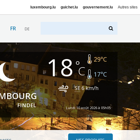
luxembourg.lu
guichet.lu
gouvernement.lu
Autres sites
FR
DE
18
29
°C
17
°C
SE
6
km/h
EMBOURG
FINDEL
Lundi 10 août 2026 à 05h05
MES PRODUITS