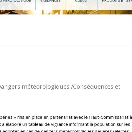
O AÉRONAUTIQUE
VIGILANCES
CLIMAT
PRODUITS ET SE
: Dangers météorologiques /Conséquences et
péries » mis en place en partenariat avec le Haut-Commissariat à
a élaboré un tableau de vigilance informant la population sur les
à adopter en cas de dangers météorologiques sévères (alertes