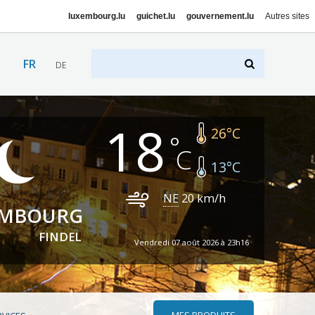
luxembourg.lu
guichet.lu
gouvernement.lu
Autres sites
FR
DE
18
26
°C
13
°C
NE
20
km/h
EMBOURG
FINDEL
Vendredi 07 août 2026 à 23h16
MES PRODUITS