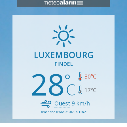
LUXEMBOURG
FINDEL
28
30
°C
17
°C
Ouest
9
km/h
Dimanche 09 août 2026 à 12h25