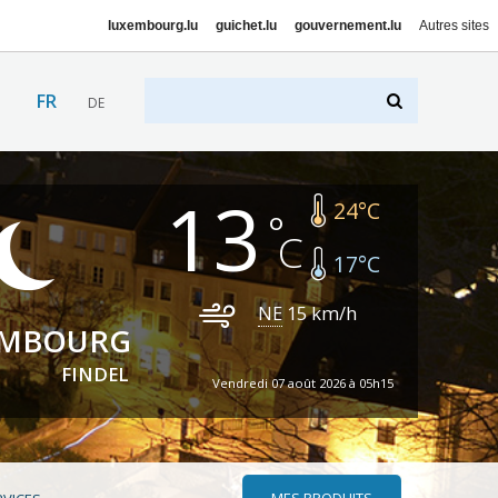
luxembourg.lu
guichet.lu
gouvernement.lu
Autres sites
FR
DE
13
24
°C
17
°C
NE
15
km/h
EMBOURG
FINDEL
Vendredi 07 août 2026 à 05h15
MES PRODUITS