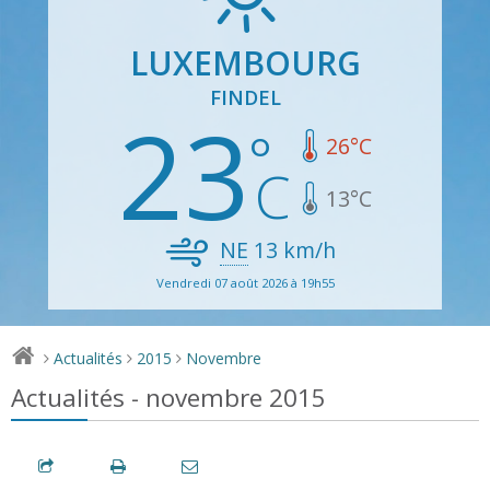
LUXEMBOURG
FINDEL
23
26
°C
13
°C
NE
13
km/h
Vendredi 07 août 2026 à 19h55
Actualités
2015
Novembre
>
>
>
Actualités - novembre 2015