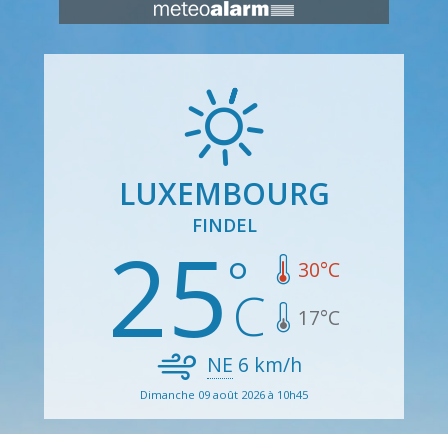
LUXEMBOURG
FINDEL
25
30
°C
17
°C
NE
6
km/h
Dimanche 09 août 2026 à 10h45