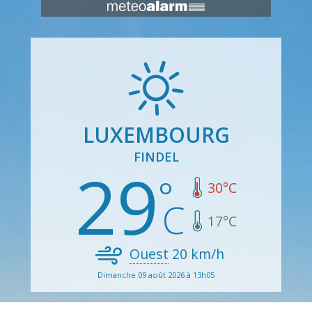
LUXEMBOURG
FINDEL
29
30
°C
17
°C
Ouest
20
km/h
Dimanche 09 août 2026 à 13h05