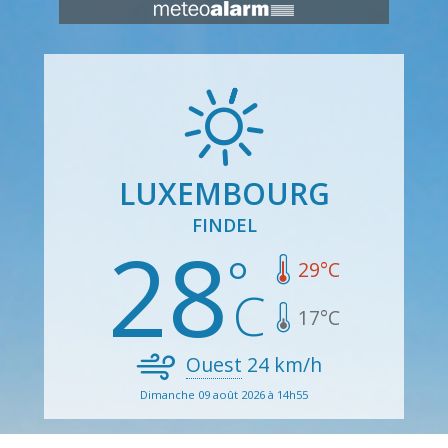
LUXEMBOURG
FINDEL
28
29
°C
17
°C
Ouest
24
km/h
Dimanche 09 août 2026 à 14h55