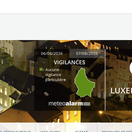
06/08/2026
07/08/2026
VIGILANCES
Aucune
vigilance
particulière
LUX