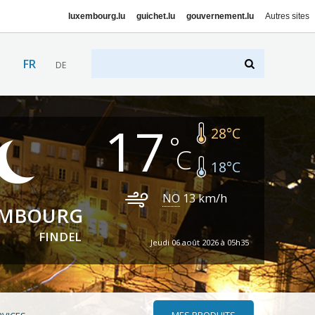
luxembourg.lu
guichet.lu
gouvernement.lu
Autres sites
FR
DE
17
28
°C
18
°C
NO
13
km/h
EMBOURG
FINDEL
Jeudi 06 août 2026 à 05h35
MES PRODUITS