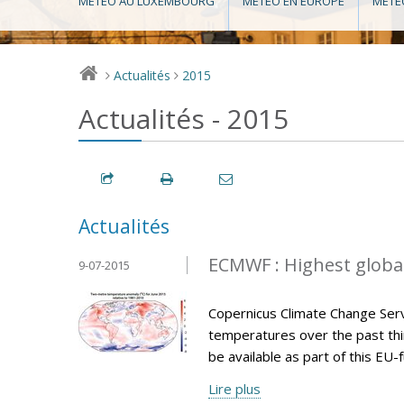
MÉTÉO AU LUXEMBOURG
MÉTÉO EN EUROPE
MÉTÉ
Actualités
2015
>
>
Actualités - 2015
Actualités
ECMWF : Highest globa
9-07-2015
Copernicus Climate Change Serv
temperatures over the past thir
be available as part of this E
Lire plus