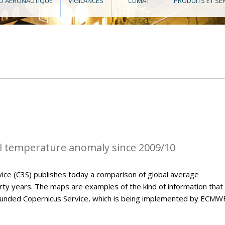
O AÉRONAUTIQUE
VIGILANCES
CLIMAT
PRODUITS ET SE
l temperature anomaly since 2009/10
ice (C3S) publishes today a comparison of global average
ty years. The maps are examples of the kind of information that 
U-funded Copernicus Service, which is being implemented by ECMWF