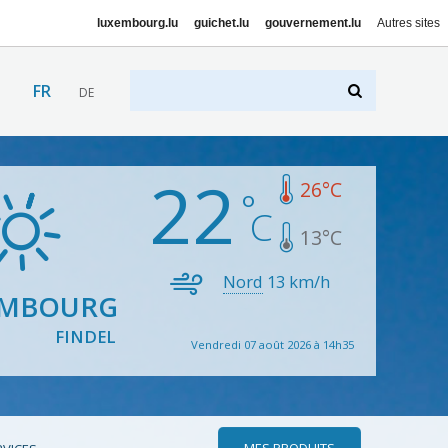
luxembourg.lu
guichet.lu
gouvernement.lu
Autres sites
FR
DE
22
26
°C
13
°C
Nord
13
km/h
EMBOURG
FINDEL
Vendredi 07 août 2026 à 14h35
MES PRODUITS