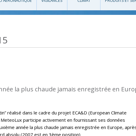
O AÉRONAUTIQUE
VIGILANCES
CLIMAT
PRODUITS ET SE
15
nnée la plus chaude jamais enregistrée en Eur
letin” réalisé dans le cadre du projet ECA&D (European Climate
MeteoLux participe activement en fournissant ses données
euxième année la plus chaude jamais enregistrée en Europe, aprè
ord absolu (2007 est en 3ème position)