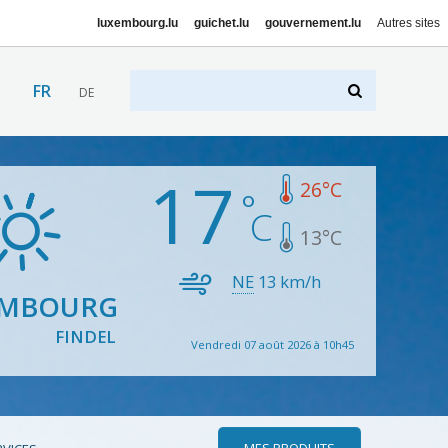
luxembourg.lu
guichet.lu
gouvernement.lu
Autres sites
FR
DE
17
26
°C
13
°C
NE
13
km/h
EMBOURG
FINDEL
Vendredi 07 août 2026 à 10h45
MES PRODUITS