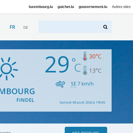
luxembourg.lu
guichet.lu
gouvernement.lu
Autres sites
FR
DE
29
30
°C
13
°C
SE
7
km/h
EMBOURG
FINDEL
Samedi 08 août 2026 à 19h45
MES PRODUITS