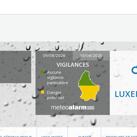
09/08/2026
10/08/2026
VIGILANCES
Aucune
vigilance
particulière
LUX
Danger
potentiel