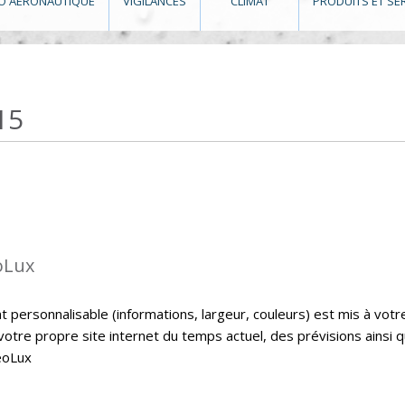
O AÉRONAUTIQUE
VIGILANCES
CLIMAT
PRODUITS ET SE
15
oLux
personnalisable (informations, largeur, couleurs) est mis à votr
 votre propre site internet du temps actuel, des prévisions ainsi 
eoLux