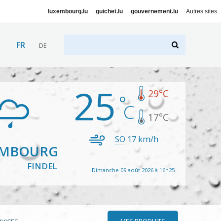
luxembourg.lu
guichet.lu
gouvernement.lu
Autres sites
FR
DE
25
29
°C
17
°C
SO
17
km/h
EMBOURG
FINDEL
Dimanche 09 août 2026 à 16h25
MES PRODUITS