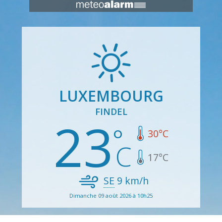
LUXEMBOURG
FINDEL
23
30
°C
17
°C
SE
9
km/h
Dimanche 09 août 2026 à 10h25