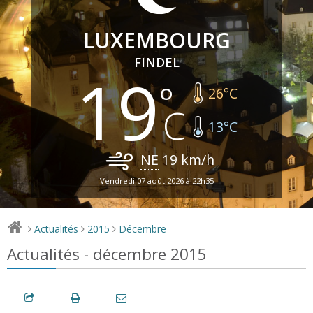
LUXEMBOURG
FINDEL
19
26
°C
13
°C
NE
19
km/h
Vendredi 07 août 2026 à 22h35
Actualités
2015
Décembre
>
>
>
Actualités - décembre 2015