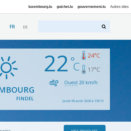
luxembourg.lu
guichet.lu
gouvernement.lu
Autres sites
FR
DE
22
24
°C
17
°C
Ouest
20
km/h
EMBOURG
FINDEL
Jeudi 06 août 2026 à 15h15
MES PRODUITS