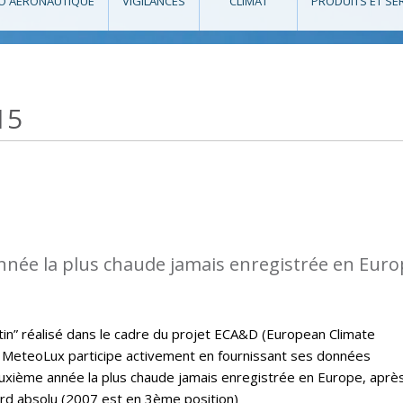
O AÉRONAUTIQUE
VIGILANCES
CLIMAT
PRODUITS ET SE
15
nnée la plus chaude jamais enregistrée en Eur
letin” réalisé dans le cadre du projet ECA&D (European Climate
MeteoLux participe activement en fournissant ses données
euxième année la plus chaude jamais enregistrée en Europe, aprè
ord absolu (2007 est en 3ème position)