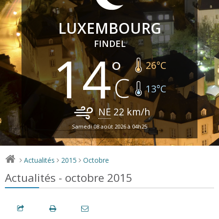
LUXEMBOURG
FINDEL
14
26
°C
13
°C
NE
22
km/h
Samedi 08 août 2026 à 04h25
Actualités
2015
Octobre
>
>
>
Actualités - octobre 2015