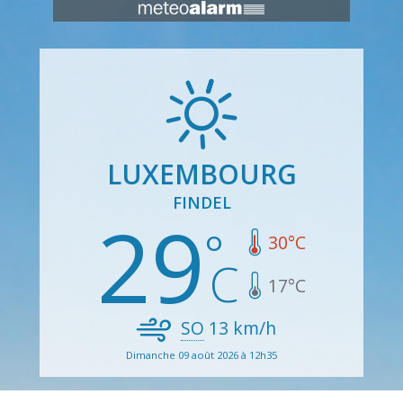
LUXEMBOURG
FINDEL
29
30
°C
17
°C
SO
13
km/h
Dimanche 09 août 2026 à 12h35