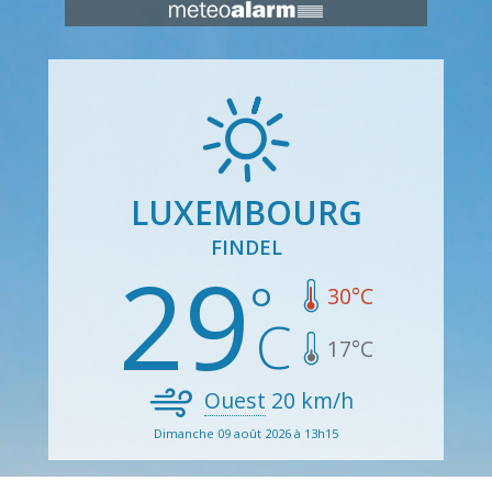
LUXEMBOURG
FINDEL
29
30
°C
17
°C
Ouest
20
km/h
Dimanche 09 août 2026 à 13h15