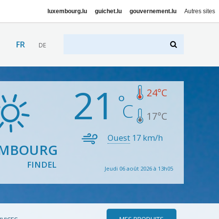
luxembourg.lu
guichet.lu
gouvernement.lu
Autres sites
FR
DE
21
24
°C
17
°C
Ouest
17
km/h
EMBOURG
FINDEL
Jeudi 06 août 2026 à 13h05
MES PRODUITS