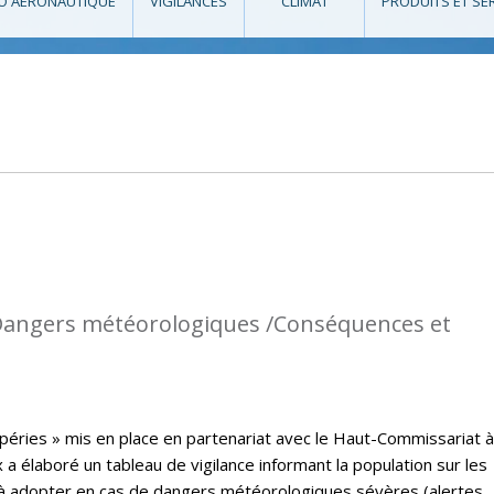
O AÉRONAUTIQUE
VIGILANCES
CLIMAT
PRODUITS ET SE
: Dangers météorologiques /Conséquences et
péries » mis en place en partenariat avec le Haut-Commissariat à
a élaboré un tableau de vigilance informant la population sur les
à adopter en cas de dangers météorologiques sévères (alertes