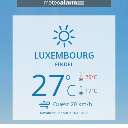
LUXEMBOURG
FINDEL
27
29
°C
17
°C
Ouest
20
km/h
Dimanche 09 août 2026 à 15h25