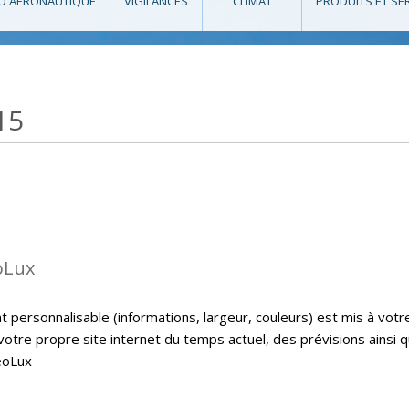
O AÉRONAUTIQUE
VIGILANCES
CLIMAT
PRODUITS ET SE
15
oLux
personnalisable (informations, largeur, couleurs) est mis à votr
 votre propre site internet du temps actuel, des prévisions ainsi 
eoLux