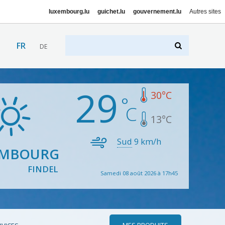
luxembourg.lu
guichet.lu
gouvernement.lu
Autres sites
FR
DE
29
30
°C
13
°C
Sud
9
km/h
EMBOURG
FINDEL
Samedi 08 août 2026 à 17h45
MES PRODUITS