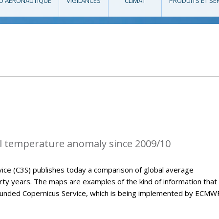
O AÉRONAUTIQUE
VIGILANCES
CLIMAT
PRODUITS ET SE
l temperature anomaly since 2009/10
ice (C3S) publishes today a comparison of global average
ty years. The maps are examples of the kind of information that 
U-funded Copernicus Service, which is being implemented by ECMWF