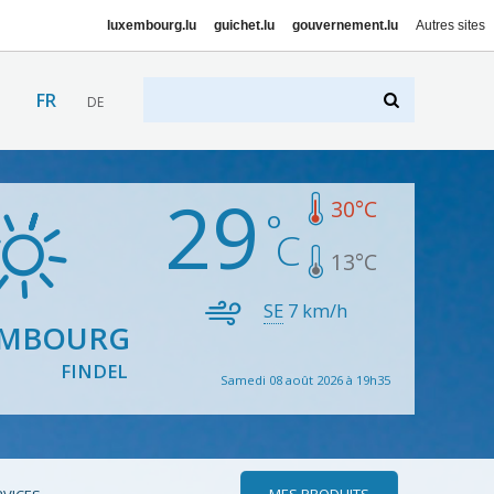
luxembourg.lu
guichet.lu
gouvernement.lu
Autres sites
FR
DE
29
30
°C
13
°C
SE
7
km/h
EMBOURG
FINDEL
Samedi 08 août 2026 à 19h35
MES PRODUITS