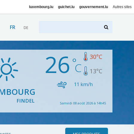
luxembourg.lu
guichet.lu
gouvernement.lu
Autres sites
FR
DE
26
30
°C
13
°C
11
km/h
EMBOURG
FINDEL
Samedi 08 août 2026 à 14h45
MES PRODUITS