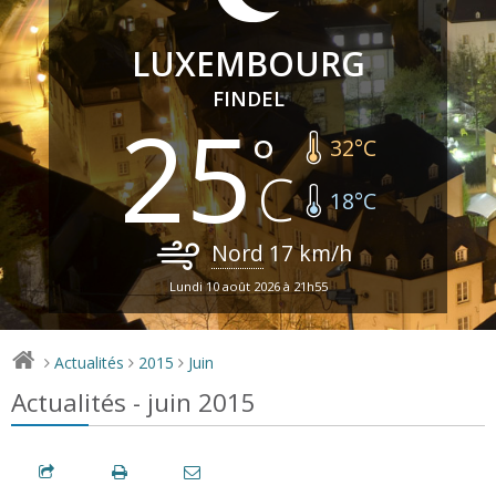
LUXEMBOURG
FINDEL
25
32
°C
18
°C
Nord
17
km/h
Lundi 10 août 2026 à 21h55
Actualités
2015
Juin
>
>
>
Actualités - juin 2015